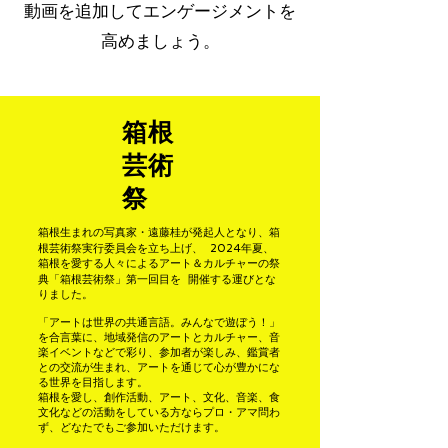
動画を追加してエンゲージメントを
高めましょう。
箱根
芸術
祭
箱根生まれの写真家・遠藤桂が発起人となり、箱
根芸術祭実行委員会を立ち上げ、
2024年夏、
箱根を愛する人々によるアート＆カルチャーの祭
典「箱根芸術祭」
第一回目を 開催する運びとな
りました。
「アートは世界の共通言語。みんなで遊ぼう！」
を合言葉に、地域発信のアートと
カルチャー、音
楽イベントなどで彩り、参加者が楽しみ、鑑賞者
との交流が生まれ、
アートを通じて心が豊かにな
る世界を目指します。
箱根を愛し、創作活動、アート、文化、音楽、食
文化などの活動をしている方なら
プロ・アマ問わ
ず、どなたでもご参加いただけます。