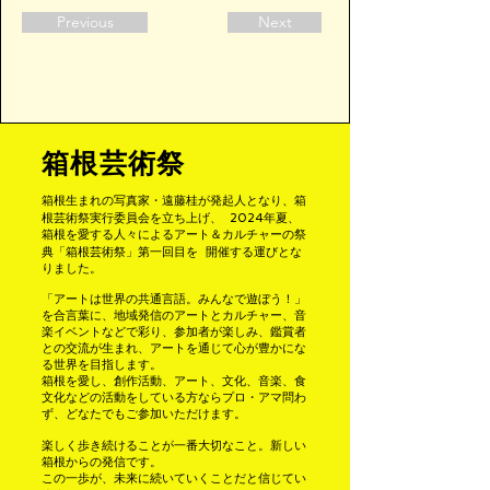
Previous
Next
箱根芸術祭
箱根生まれの写真家・遠藤桂が発起人となり、箱
根芸術祭実行委員会を立ち上げ、
2024年夏、
箱根を愛する人々によるアート＆カルチャーの祭
典「箱根芸術祭」
第一回目を 開催する運びとな
りました。
「アートは世界の共通言語。みんなで遊ぼう！」
を合言葉に、地域発信のアートと
カルチャー、音
楽イベントなどで彩り、参加者が楽しみ、鑑賞者
との交流が生まれ、
アートを通じて心が豊かにな
る世界を目指します。
箱根を愛し、創作活動、アート、文化、音楽、食
文化などの活動をしている方なら
プロ・アマ問わ
ず、どなたでもご参加いただけます。
楽しく歩き続けることが一番大切なこと。新しい
箱根からの発信です。
この一歩が、未来に続いていくことだと信じてい