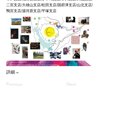
二宮支店/大雄山支店/松田支店/国府津支店/山北支店/​
鴨宮支店/​湯河原支店/平塚支店
​詳細→
Previous
Next
©2026 Hakone Art & Culture Festival
このホームページに掲載している記事・写
真などのあらゆる素材の無断複写・転写を