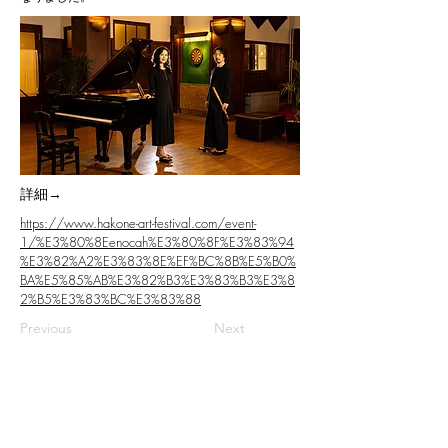
​詳細→
https://www.hakone-art-festival.com/event-
1/%E3%80%8Eenocah%E3%80%8F%E3%83%94
%E3%82%A2%E3%83%8E%EF%BC%8B%E5%B0%
BA%E5%85%AB%E3%82%B3%E3%83%B3%E3%8
2%B5%E3%83%BC%E3%83%88
Previous
Next