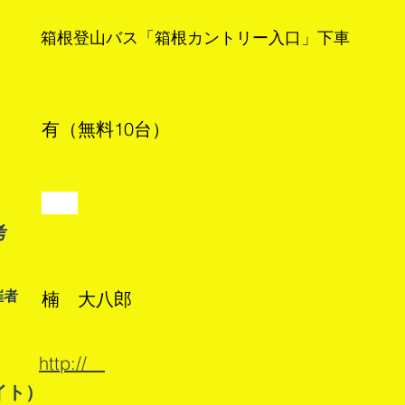
箱根登山バス「箱根カントリー入口」下車
有（無料10台）
考
催者
楠 大八郎
http://
イト）