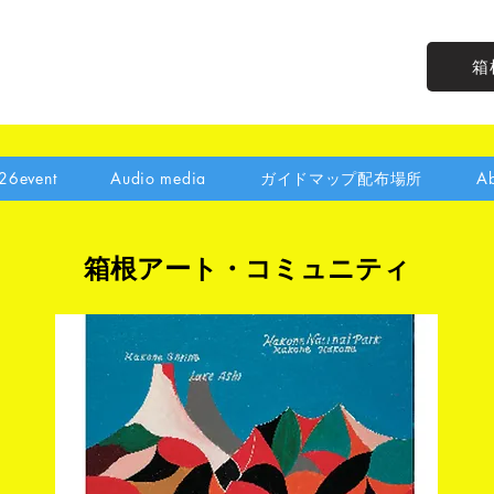
箱
26event
Audio media
ガイドマップ配布場所
Ab
箱根アート・コミュニティ