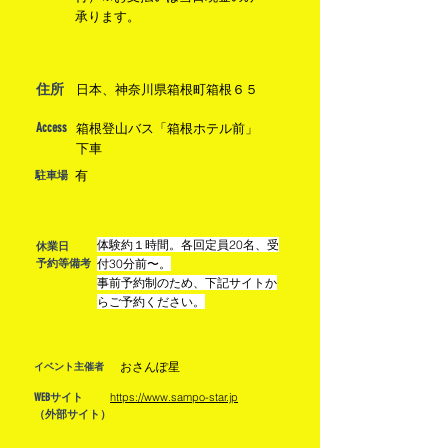
承ります。
住所
日本、神奈川県箱根町箱根６５
Access
箱根登山バス「箱根ホテル前」
下車
有
駐車場
体験約１時間。各回定員20名、受
休業日
付30分前〜。
予約等備考
事前予約制のため、下記サイトか
らご予約ください。
おさんぽ星
イベント主催者
https://www.sampo-star.jp
WEBサイト
（外部サイト）