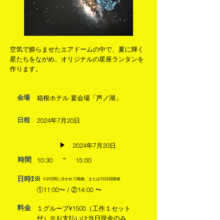
空気で膨らませたエアドームの中で、夏に輝く
星たちをながめ、オリジナルの星座ランタンを
作ります。
会場
箱根ホテル 宴会場「芦ノ湖」
日程
2024年7月20日
▶︎
2024年7月20日
時間
10:30
~
15:00
日時2※
※2日間に分かれて開催、または1日2回開催
①11:00〜 / ②14:00 〜
料金
１グループ¥1500（工作１セット
付）※お支払いは当日現金のみ