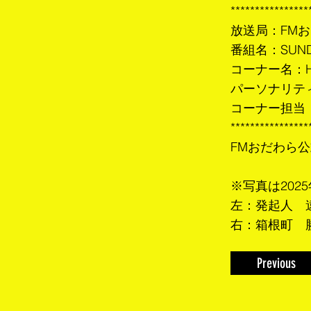
****************
放送局：FMおだ
番組名：SUNDA
コーナー名：HOL
パーソナリテ
コーナー担当
****************
FMおだわら
※写真は20
左：発起人 
右：箱根町 
Previous