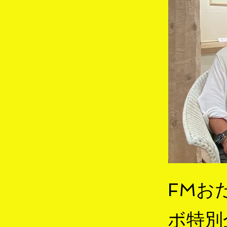
FMおだ
ボ特別