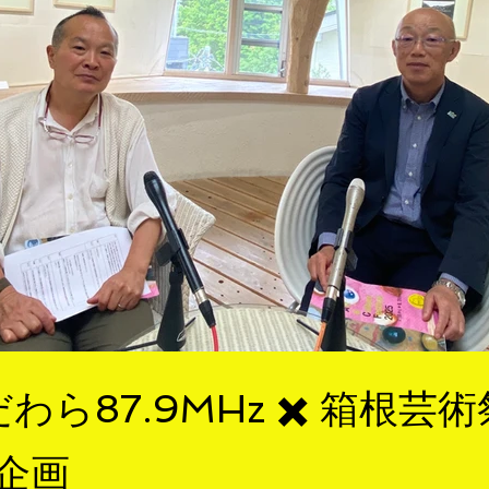
わら87.9MHz ✖️ 箱根芸
企画