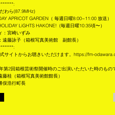
********:
わら(87.9MHz)
Y APRICOT GARDEN（ 毎週日曜8:00~11:00 放送）
IDAY LiGHTS HAKONE! (毎週日曜10:35頃〜）
ィ：宮崎いずみ
：遠藤詠子（箱根写真美術館 副館長）
********:
公式サイトからお聴きいただけます。
https://fm-odawara
25年第2回箱根芸術祭開催時のご出演いただいた時のもの
遠藤桂（箱根写真美術館館長）
勝俣浩行町長