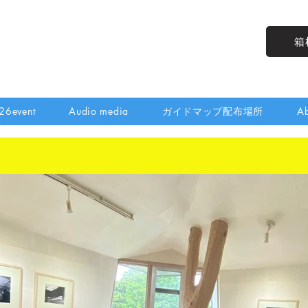
箱
26event
Audio media
ガイドマップ配布場所
Ab