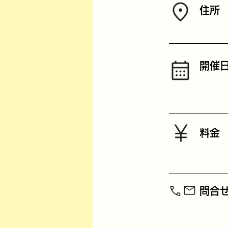
​住所
開催
料金
​問合