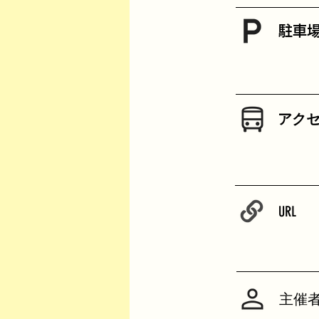
駐車
​アク
URL
主催