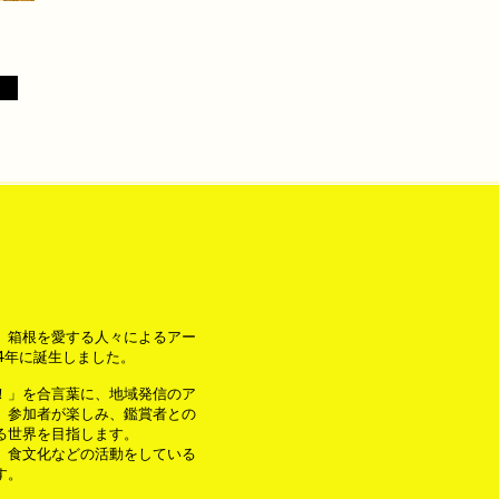
、箱根を愛する人々によるアー
4年に誕生しました。
！」を合言葉に、地域発信のア
、参加者が楽しみ、鑑賞者との
る世界を目指します。
、食文化などの活動をしている
す。