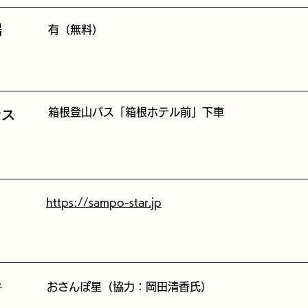
場
有（無料）
セス
箱根登山バス「箱根ホテル前」下車
https://sampo-star.jp
者
おさんぽ星（協力：岡田清香氏）