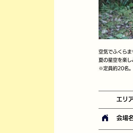
空気でふくらま
夏の星空を楽し
※定員約20名
エリ
会場