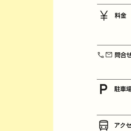
料金
​問合
駐車
​アク