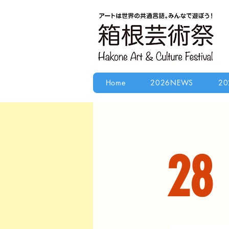
Home
2026NEWS
20
28