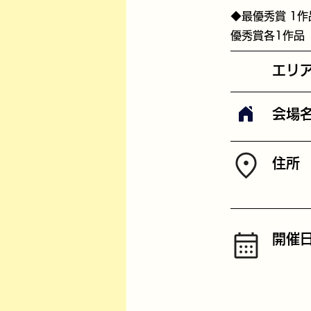
◆最優秀賞 1
優秀賞各1作品
エリ
会場
​住所
開催