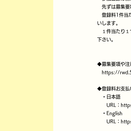
先ずは募集要項
登録料1件当た
いします。
１件当たり１つ
下さい。
◆募集要項や注
https://rwd
◆登録料お支払
・日本語
URL：
htt
・English
URL：
htt