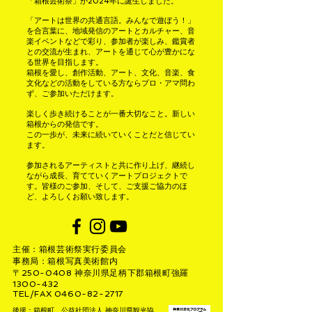
「箱根芸術祭」が2024年に誕生しました。
「アートは世界の共通言語。みんなで遊ぼう！」
を合言葉に、地域発信のアートと
カルチャー、音
楽イベントなどで彩り、参加者が楽しみ、鑑賞者
との交流が生まれ、
アートを通じて心が豊かにな
る世界を目指します。
箱根を愛し、創作活動、アート、文化、音楽、食
文化などの活動をしている方なら
プロ・アマ問わ
ず、ご参加いただけます。
楽しく歩き続けることが一番大切なこと。新しい
箱根からの発信です。
この一歩が、未来に続いていくことだと信じてい
ます。
参加されるアーティストと共に作り上げ、継続し
ながら成長、育てていくアートプロジェクトで
す。皆様のご参加、そして、ご支援ご協力のほ
ど、よろしくお願い致します。
主催：箱根芸術祭実行委員会
事務局：箱根写真美術館内
〒250-0408 神奈川県足柄下郡箱根町強羅
1300-432
TEL/FAX 0460-82-2717
後援：箱根町、公益社団法人 神奈川県観光協