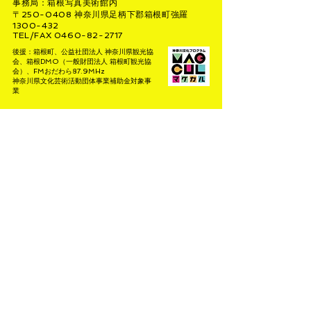
事務局：箱根写真美術館内
〒250-0408 神奈川県足柄下郡箱根町強羅
1300-432
TEL/FAX 0460-82-2717
後援：箱根町、公益社団法人 神奈川県観光協
会、箱根DMO（一般財団法人 箱根町観光協
会）、FMおだわら87.9MHz
神奈川県文化芸術活動団体事業補助金対象事
業