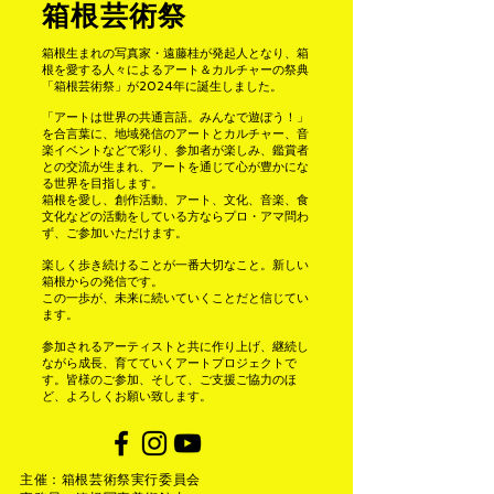
箱根芸術祭
箱根生まれの写真家・遠藤桂が発起人となり、箱
根を愛する人々によるアート＆カルチャーの祭典
「箱根芸術祭」が2024年に誕生しました。
「アートは世界の共通言語。みんなで遊ぼう！」
を合言葉に、地域発信のアートと
カルチャー、音
楽イベントなどで彩り、参加者が楽しみ、鑑賞者
との交流が生まれ、
アートを通じて心が豊かにな
る世界を目指します。
箱根を愛し、創作活動、アート、文化、音楽、食
文化などの活動をしている方なら
プロ・アマ問わ
ず、ご参加いただけます。
楽しく歩き続けることが一番大切なこと。新しい
箱根からの発信です。
この一歩が、未来に続いていくことだと信じてい
ます。
参加されるアーティストと共に作り上げ、継続し
ながら成長、育てていくアートプロジェクトで
す。皆様のご参加、そして、ご支援ご協力のほ
ど、よろしくお願い致します。
主催：箱根芸術祭実行委員会