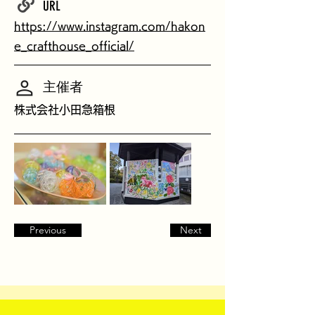
URL
https://www.instagram.com/hakon
e_crafthouse_official/
主催者
株式会社小田急箱根
Previous
Next